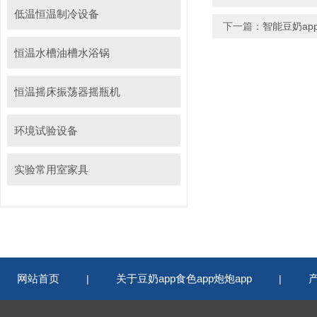
低温恒温制冷设备
下一篇：
智能豆奶a
恒温水槽油槽水浴锅
恒温摇床振荡器摇瓶机
环境试验设备
实验常用室家具
网站首页
关于豆奶app食色app炮炮app
|
|