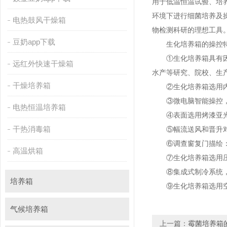
用于低温恒温试验
环境下进行细菌培养及操作
电热鼓风干燥箱
物检测科研的理想工具。是
豆奶app下载
生化培养箱的操控
①生化培养箱具有因停电
远红外快速干燥箱
水产等研究、院校、生产
干燥培养箱
②生化培养箱选用内创流线
③微电脑智能操控，液
电热恒温培养箱
④表面选用烤漆亚光镀层防
干热消毒箱
⑤幅流送风和晋升对流循环
⑥调查窗复门描绘
高温烘箱
⑦生化培养箱选用压缩机和循环
⑧集成式制冷系统，多
培养箱
⑨生化培养箱选用空气调
气候培养箱
上一篇：
霉菌培养箱