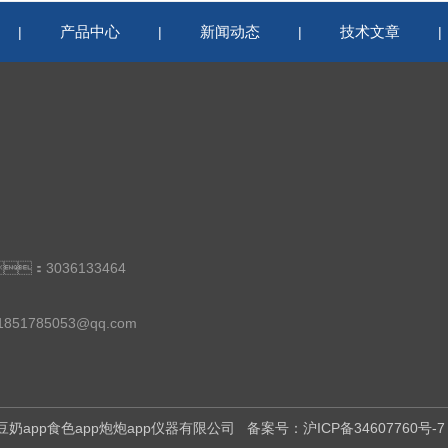
产品中心
新闻动态
技术文章
|
|
|
：3036133464
：1851785053@qq.com
：上海豆奶app食色app炮炮app仪器有限公司
备案号：沪ICP备34607760号-7