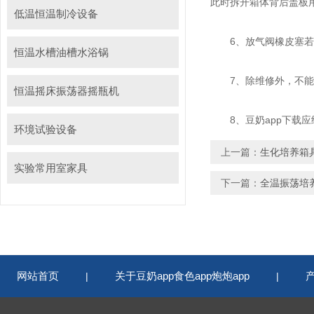
此时拆开箱体背后盖板用内
低温恒温制冷设备
6、放气阀橡皮塞若旋
恒温水槽油槽水浴锅
7、除维修外，
恒温摇床振荡器摇瓶机
8、豆奶app下载应经
环境试验设备
上一篇：
生化培养箱
实验常用室家具
下一篇：
全温振荡培
网站首页
关于豆奶app食色app炮炮app
|
|