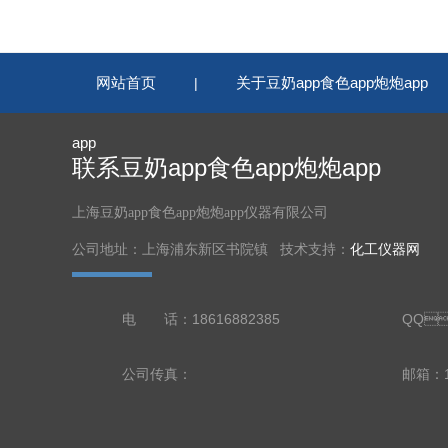
网站首页
关于豆奶app食色app炮炮app
|
app
联系豆奶app食色app炮炮app
上海豆奶app食色app炮炮app仪器有限公司
公司地址：上海浦东新区书院镇 技术支持：
化工仪器网
电 话：18616882385
QQ
公司传真：
邮箱：