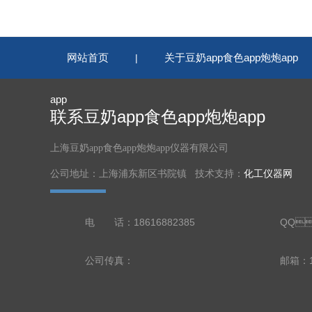
网站首页
关于豆奶app食色app炮炮app
|
app
联系豆奶app食色app炮炮app
上海豆奶app食色app炮炮app仪器有限公司
公司地址：上海浦东新区书院镇 技术支持：
化工仪器网
电 话：18616882385
QQ
公司传真：
邮箱