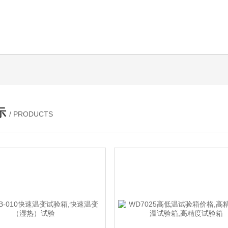
示
/ PRODUCTS