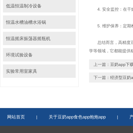
低温恒温制冷设备
4. 安全监控：在干
恒温水槽油槽水浴锅
5. 维护保养：定期
恒温摇床振荡器摇瓶机
总结而言，高精度
学等领域，它都能提供稳
环境试验设备
上一篇：
豆奶app
实验常用室家具
下一篇：
经济型豆奶
网站首页
关于豆奶app食色app炮炮app
|
|