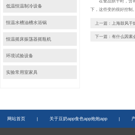
在食品烘干时，含有
低温恒温制冷设备
下，这些变的很好控制
恒温水槽油槽水浴锅
上一篇：
上海鼓风干燥
下一篇：
有什么因素会影
恒温摇床振荡器摇瓶机
环境试验设备
实验常用室家具
网站首页
关于豆奶app食色app炮炮app
|
|