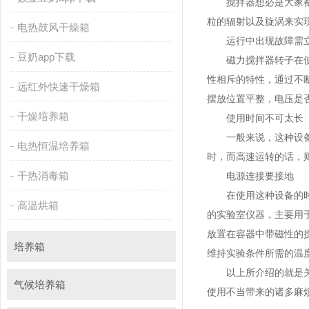
搅拌器想必是大家都十分
粒的辐射以及旋涡来实现
电热鼓风干燥箱
运行中出现故障需立
豆奶app下载
磁力搅拌器转子在使用过
性相斥的特性，通过
远红外快速干燥箱
摆放位置平整，电压是
干燥培养箱
使用时间不可太长
一般来说，这种
电热恒温培养箱
时，而高速运转的话
干热消毒箱
电源连接要接地
在使用这种设备的时候一
高温烘箱
的实验室仪器，主要用
放置在容器中带磁性的搅拌
培养箱
维持实验条件所需的温度条件
以上所介绍的就是关于磁力
气候培养箱
使用不当带来的诸多麻烦