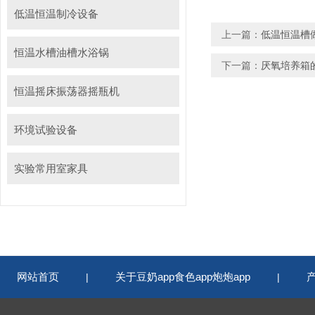
低温恒温制冷设备
上一篇：
低温恒温槽
恒温水槽油槽水浴锅
下一篇：
厌氧培养箱
恒温摇床振荡器摇瓶机
环境试验设备
实验常用室家具
网站首页
关于豆奶app食色app炮炮app
|
|