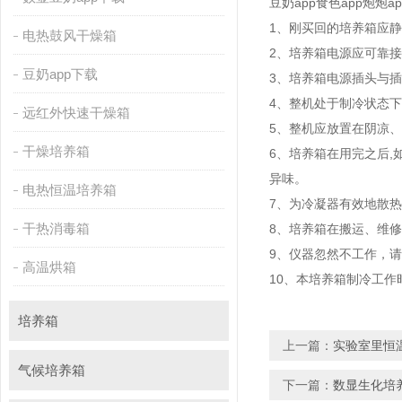
豆奶app食色app炮炮
1、刚买回的培养箱
电热鼓风干燥箱
2、培养箱电源应可靠
豆奶app下载
3、培养箱电源插头与
4、整机处于制冷状
远红外快速干燥箱
5、整机应放置在阴凉
干燥培养箱
6、培养箱在用完之
异味。
电热恒温培养箱
7、为冷凝器有效地散热
干热消毒箱
8、培养箱在搬运、维修
9、仪器忽然不工作
高温烘箱
10、本培养箱制冷工作
培养箱
上一篇：
实验室里恒
气候培养箱
下一篇：
数显生化培