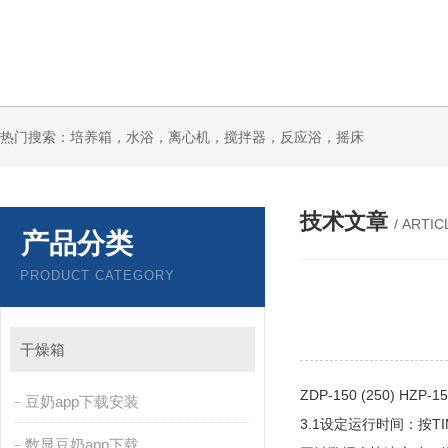
热门搜索：培养箱，水浴，离心机，搅拌器，反应浴，摇床
技术文章
/ ARTIC
产品分类
PRODUCT CATEGORY
干燥箱
ZDP-150 (250) HZP-15
豆奶app下载安装
3.1
T
设定运行时间：按
数显豆奶app下载