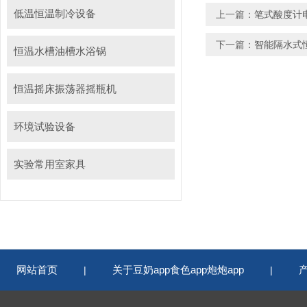
低温恒温制冷设备
上一篇：
笔式酸度计
下一篇：
智能隔水式
恒温水槽油槽水浴锅
恒温摇床振荡器摇瓶机
环境试验设备
实验常用室家具
网站首页
关于豆奶app食色app炮炮app
|
|