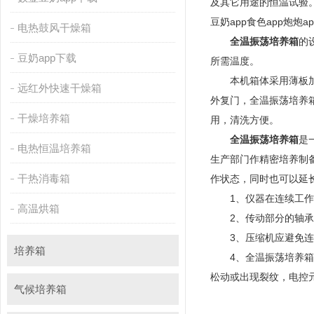
及其它用途的恒温试验
豆奶app食色app炮炮a
电热鼓风干燥箱
全温振荡培养箱
的
豆奶app下载
所需温度。
本机箱体采用薄板加工而成
远红外快速干燥箱
外复门，全温振荡
干燥培养箱
用，清洗方便。
全温振荡培养箱
是
电热恒温培养箱
生产部门作精密培养制备*
干热消毒箱
作状态，同时也可以
1、仪器在连续工作期间
高温烘箱
2、传动部分的轴承
3、压缩机应避免连续起
培养箱
4、全温振荡培养箱经常
松动或出现裂纹，电控
气候培养箱