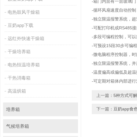
-
箱门内层有一层玻璃门
-
循环风扇速度自动控制，
电热鼓风干燥箱
-
独立限温报警系统
豆奶app下载
-
RS485
可配打印机或
接
-
多段可编程控制，可以
远红外快速干燥箱
-
15
30
可预设
段
步可编程
干燥培养箱
-
微电脑程序控制器，时
-
独立限温报警系统，并
电热恒温培养箱
-
温度偏高或偏低及超温报警
干热消毒箱
-
可定期对箱体内部进行消毒
高温烘箱
上一篇：
5种方式可
下一篇：
豆奶app食
培养箱
气候培养箱