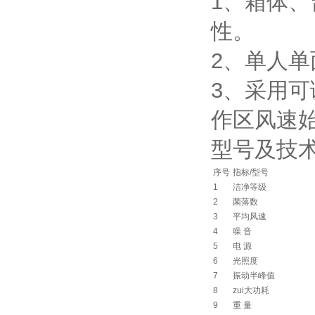
1、箱体
性。
2、单
3、
作区风速始
型号及技术参
序号
指标/型号
1
洁净等级
2
菌落数
3
平均风速
4
噪 音
5
电 源
6
光照度
7
振动半峰值
8
zui大功耗
9
重 量