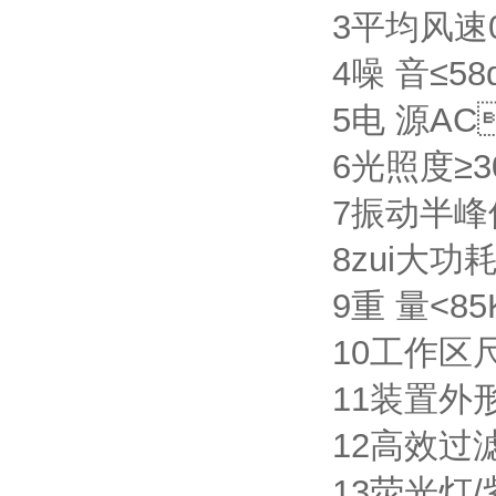
3平均风速0.
4噪 音≤58
5电 源AC
6光照度≥3
7振动半峰值
8zui大功耗
9重 量<85
10工作区尺寸
11装置外形
12高效过滤
13荧光灯/