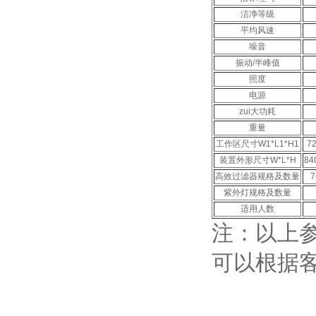
洁净等级
平均风速
噪音
振动/半峰值
照度
电源
zui大功耗
重量
工作区尺寸W1*L1*H1
7
装置外形尺寸W*L*H
84
高效过滤器规格及数量
7
紫外灯规格及数量
适用人数
注：
可以根据