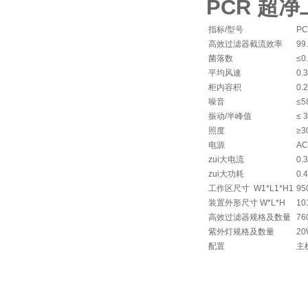
PCR 超
指标/型号
PC
高效过滤器截流效率
99
菌落数
≤
平均风速
0.
柜内容积
0.
噪音
≤5
振动/半峰值
≤ 
照度
≥3
电源
AC
zui大电流
0.3
zui大功耗
0.
工作区尺寸 W1*L1*H1
95
装置外形尺寸 W*L*H
10
高效过滤器规格及数量
76
紫外灯规格及数量
2
配置
主机