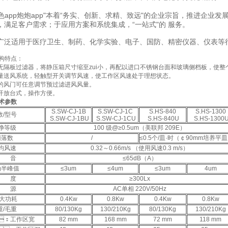
app炮炮app"本着“务实、创新、求精、致远"的企业宗旨，推进企业发展
，满足客户需求；于应用方案和系统集成，“一站式"的 服务。
广泛适用于医疗卫生、制药、化学实验、电子、国防、精密仪器、仪表等
特点：
隔板过滤器，将静压箱尺寸缩至zui小，再配以进口不锈钢台面和玻璃侧档板，使整个
送风系统，轻触型开关调节风速，使工作区风速处于理想状态。
的风门可任意调节预过滤进风风量。
，开放台式，操作方便。
术参数
S.SW-CJ-1B
S.SW-CJ-1C
S.HS-840
S.HS-1300
数/型号
S.SW-CJ-1BU
S.SW-CJ-1CU
S.HS-840U
S.HS-1300
净等级
100 级@≥0.5um（美联邦 209E）
菌落数
/
≤0.5个/皿·时（￠90mm培养平
均风速
0.32～0.66m/s （使用风速0.3 m/s）
 音
≤65dB（A）
动半峰值
≤3um
≤4um
≤3um
4um
 度
≥300Lx
 源
AC单相 220V/50Hz
i大功耗
0.4Kw
0.8Kw
0.4Kw
0.8Kw
重/毛重
80/130Kg
130/210Kg
80/130Kg
130/210Kg
：工作区宽
82 mm
168 mm
72 mm
118 mm