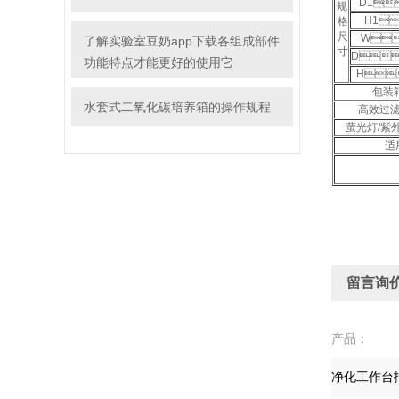
D1
规
H1
格
尺
W
了解实验室豆奶app下载各组成部件
寸
D
功能特点才能更好的使用它
H
包装
水套式二氧化碳培养箱的操作规程
高效过
萤光灯/紫外
适
留言询
产品：