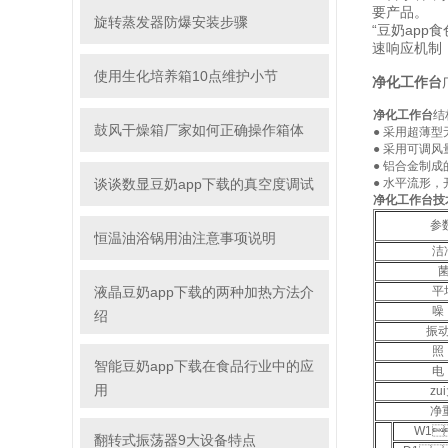
要产品。
旋转蒸发器防爆安装步骤
“豆奶app食色
速响应机制
使用生化培养箱10点维护小节
净化工作台
净化工作台
结构
鼓风干燥箱厂家如何正确操作箱体
● 采用超薄型无
● 采用可调风量
● 铝合金制成
谈谈数显豆奶app下载的真空度调试
● 水平流形
净化工作台技
参
恒温油浴锅用油注意事项说明
洁
液晶豆奶app下载的两种加热方法介
平
噪
绍
振
照
智能豆奶app下载在食品行业中的应
电
用
zu
净
W1
翻转式振荡器9大设备特点