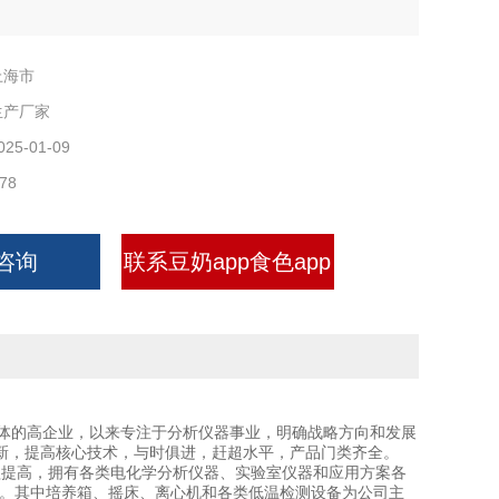
上海市
生产厂家
025-01-09
78
咨询
联系豆奶app食色app
炮炮app
体的高企业，以来专注于分析仪器事业，明确战略方向和发展
，提高核心技术，与时俱进，赶超水平，产品门类齐全。
日益提高，拥有各类电化学分析仪器、实验室仪器和应用方案各
。其中培养箱、摇床、离心机和各类低温检测设备为公司主