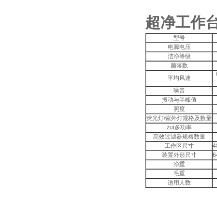
超净工作台技术
型号
电源电压
洁净等级
菌落数
平均风速
噪音
振动与半峰值
照度
荧光灯/紫外灯规格及数量
zui多功率
高效过滤器规格数量
工作区尺寸
4
装置外形尺寸
6
净重
毛重
适用人数