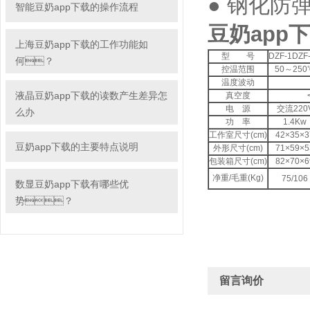
● 钢化防
智能豆奶app下载的操作流程
豆奶app下
上海豆奶app下载的工作功能如
型 号
DZF-1DZF
何？
控温范围
50～250
温度波动
液晶豆奶app下载的读数产生差异怎
真空度
电 源
交流220
么办
功 率
1.4Kw
工作室尺寸(cm)
42×35×3
豆奶app下载的主要特点说明
外形尺寸(cm)
71×59×5
包装箱尺寸(cm)
82×70×6
净重/毛重(Kg)
75/106
数显豆奶app下载有哪些优
势？
留言询价